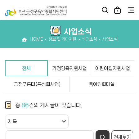
사업소식
HOME
정보 및 기타지원
센터소식
사업소식
전체
가정양육지원사업
어린이집지원사업
금정푸름터(특성화사업)
육아친화마을
총
86
건의 게시글이 있습니다.
전체보기