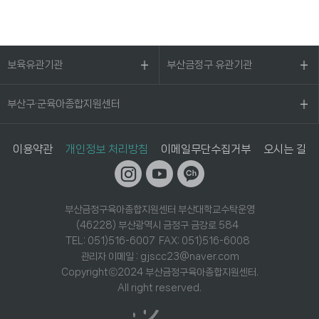
보육유관기관
부산금정구 유관기관
부산구·군육아종합지원센터
이용약관
개인정보 처리방침
이메일무단수집거부
오시는 길
부산금정구육아종합지원센터 부산대학교수탁운영
(46228) 부산광역시 금정구 금강로 584
TEL: 051)516-6007 FAX: 051)516-6008
관리자 이메일 : gjscc23@naver.com
Copyrightⓒ2024 부산금정구육아종합지원센터.
All right reserved.