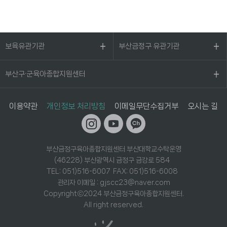
보육유관기관
부산금정구 유관기관
부산구·군육아종합지원센터
이용약관
개인정보 처리방침
이메일무단수집거부
오시는 길
부산금정구육아종합지원센터 부산대학교수탁운영
(46228) 부산광역시 금정구 금강로 584
TEL: 051)516-6007 FAX: 051)516-6008
관리자 이메일 : gjscc23@naver.com
Copyrightⓒ2024 부산금정구육아종합지원센터.
All right reserved.